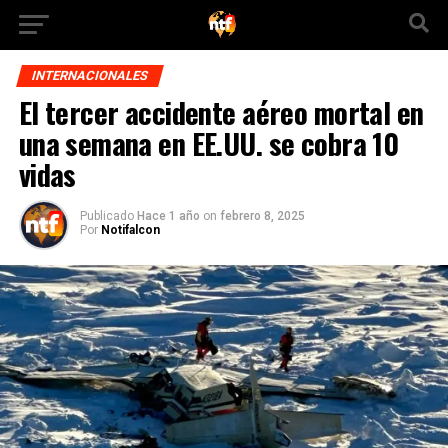
INTERNACIONALES
El tercer accidente aéreo mortal en
una semana en EE.UU. se cobra 10
vidas
Publicado
Hace 1 año
on
febrero 8, 2025
Por
Notifalcon