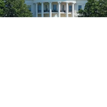
La tarde de este 6 de agosto, el gobierno de los Estados
Unidos a través del Departamento de Estado, celebró el
inicio de las conversaciones presenciales entre los
representantes de la oposición y el gobierno interino.
El primer encuentro de ambas facciones se lleva a cabo
este jueves en el Centro de Convenciones Parque Simón
Bolívar, ubicado en La Carlota, Caracas. El primer punto
a tratar será la atención de las víctimas por los