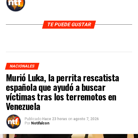
TE PUEDE GUSTAR
NACIONALES
Murió Luka, la perrita rescatista
española que ayudó a buscar
víctimas tras los terremotos en
Venezuela
Publicado
Hace 23 horas
on
agosto 7, 2026
Por
Notifalcon