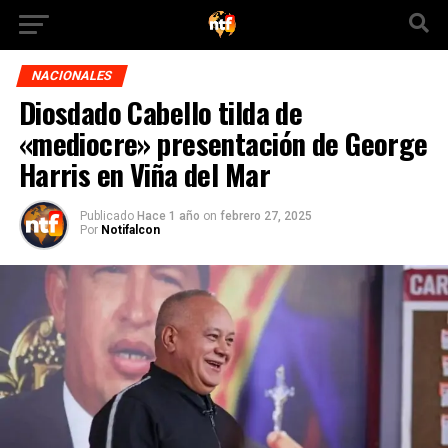
NACIONALES
Diosdado Cabello tilda de
«mediocre» presentación de George
Harris en Viña del Mar
Publicado
Hace 1 año
on
febrero 27, 2025
Por
Notifalcon