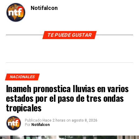
Notifalcon
TE PUEDE GUSTAR
NACIONALES
Inameh pronostica lluvias en varios
estados por el paso de tres ondas
tropicales
Publicado
Hace 2 horas
on
agosto 8, 2026
Por
Notifalcon