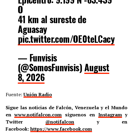
O
41 km al sureste de
Aguasay
pic.twitter.com/OE0teLCacy
— Funvisis
(@SomosFunvisis)
August
8, 2026
Fuente:
Unión Radio
Sigue las noticias de Falcón, Venezuela y el Mundo
en
www.notifalcon.com
síguenos en
Instagram
y
Twitter
@notifalcon
y en
Facebook:
https://www.facebook.com