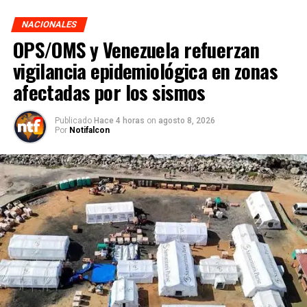
NACIONALES
OPS/OMS y Venezuela refuerzan
vigilancia epidemiológica en zonas
afectadas por los sismos
Publicado
Hace 4 horas
on
agosto 8, 2026
Por
Notifalcon