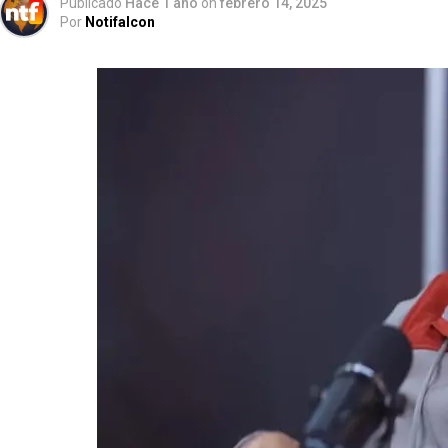
Publicado
Hace 1 año
on
febrero 14, 2025
Por
Notifalcon