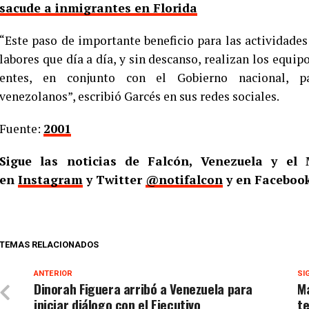
sacude a inmigrantes en Florida
“Este paso de importante beneficio para las actividades 
labores que día a día, y sin descanso, realizan los equip
entes, en conjunto con el Gobierno nacional, p
venezolanos”, escribió Garcés en sus redes sociales.
Fuente:
2001
Sigue las noticias de Falcón, Venezuela y e
en
Instagram
y Twitter
@notifalcon
y en Faceboo
TEMAS RELACIONADOS
ANTERIOR
SI
Dinorah Figuera arribó a Venezuela para
Ma
iniciar diálogo con el Ejecutivo
t