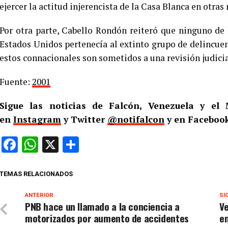
ejercer la actitud injerencista de la Casa Blanca en otra
Por otra parte, Cabello Rondón reiteró que ninguno de
Estados Unidos pertenecía al extinto grupo de delincue
estos connacionales son sometidos a una revisión judicial
Fuente:
2001
Sigue las noticias de Falcón, Venezuela y e
en
Instagram
y Twitter
@notifalcon
y en Facebook
Facebook
WhatsApp
X
Compartir
TEMAS RELACIONADOS
ANTERIOR
SI
PNB hace un llamado a la conciencia a
Ve
motorizados por aumento de accidentes
e