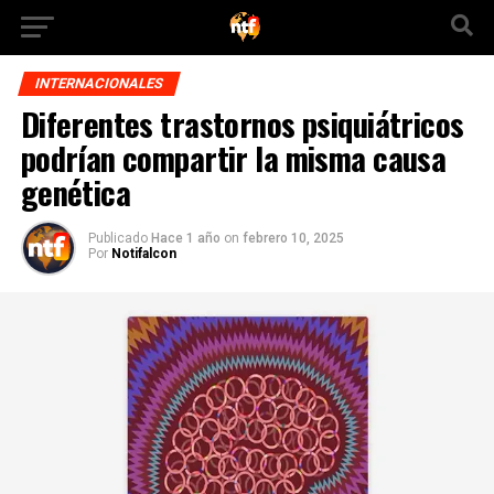
INTERNACIONALES
Diferentes trastornos psiquiátricos
podrían compartir la misma causa
genética
Publicado
Hace 1 año
on
febrero 10, 2025
Por
Notifalcon