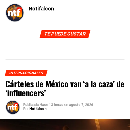
Notifalcon
TE PUEDE GUSTAR
INTERNACIONALES
Cárteles de México van ‘a la caza’ de
‘influencers’
Publicado
Hace 13 horas
on
agosto 7, 2026
Por
Notifalcon