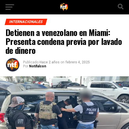
INTERNACIONALES
Detienen a venezolano en Miami:
Presenta condena previa por lavado
de dinero
Publicado
Hace 2 años
on
febrero 4, 2025
Por
Notifalcon