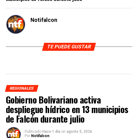
Notifalcon
TE PUEDE GUSTAR
REGIONALES
Gobierno Bolivariano activa
despliegue hídrico en 13 municipios
de Falcón durante julio
Publicado
Hace 1 día
on
agosto 5, 2026
Por
Notifalcon