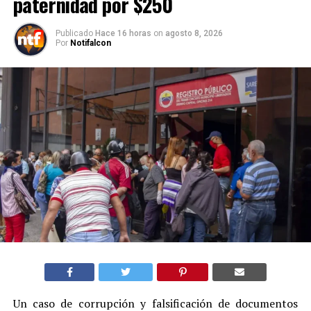
paternidad por $250
Publicado
Hace 16 horas
on
agosto 8, 2026
Por
Notifalcon
Un caso de corrupción y falsificación de documentos