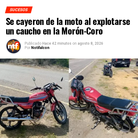
SUCESOS
Se cayeron de la moto al explotarse
un caucho en la Morón-Coro
Publicado
Hace 42 minutos
on
agosto 8, 2026
Por
Notifalcon