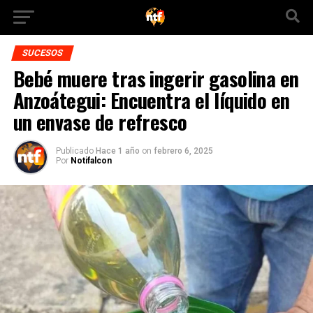
SUCESOS
Bebé muere tras ingerir gasolina en
Anzoátegui: Encuentra el líquido en
un envase de refresco
Publicado
Hace 1 año
on
febrero 6, 2025
Por
Notifalcon