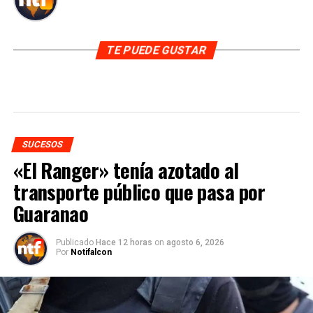
TE PUEDE GUSTAR
SUCESOS
«El Ranger» tenía azotado al
transporte público que pasa por
Guaranao
Publicado
Hace 12 horas
on
agosto 6, 2026
Por
Notifalcon