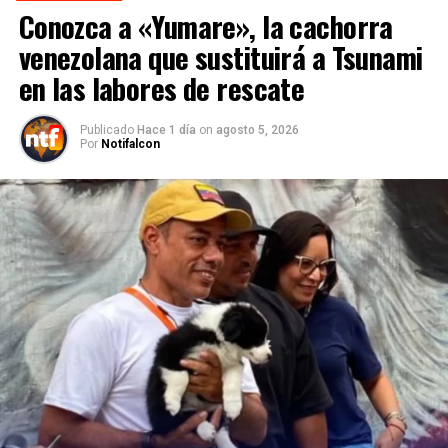
Conozca a «Yumare», la cachorra
venezolana que sustituirá a Tsunami
en las labores de rescate
Publicado
Hace 1 día
on
agosto 5, 2026
Por
Notifalcon