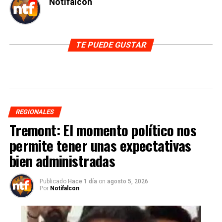
Notifalcon
TE PUEDE GUSTAR
REGIONALES
Tremont: El momento político nos
permite tener unas expectativas
bien administradas
Publicado
Hace 1 día
on
agosto 5, 2026
Por
Notifalcon