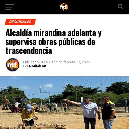
REGIONALES
Alcaldía mirandina adelanta y
supervisa obras públicas de
trascendencia
Publicado
Hace 1 año
on
febrero 17, 2025
Por
Notifalcon