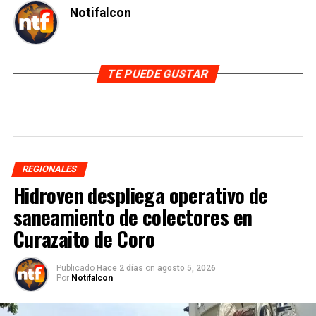
Notifalcon
TE PUEDE GUSTAR
REGIONALES
Hidroven despliega operativo de
saneamiento de colectores en
Curazaito de Coro
Publicado
Hace 2 días
on
agosto 5, 2026
Por
Notifalcon