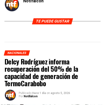
Notifalcon
TE PUEDE GUSTAR
NACIONALES
Delcy Rodríguez informa
recuperación del 50% de la
capacidad de generación de
TermoCarabobo
Publicado
Hace 1 día
on
agosto 5, 2026
Por
Notifalcon