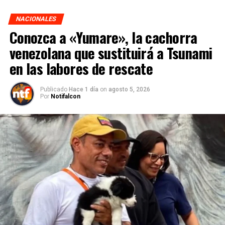
NACIONALES
Conozca a «Yumare», la cachorra
venezolana que sustituirá a Tsunami
en las labores de rescate
Publicado
Hace 1 día
on
agosto 5, 2026
Por
Notifalcon