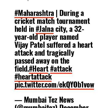
#Maharashtra
| During a
cricket match tournament
held in
#Jalna
city, a 32-
year-old player named
Vijay Patel suffered a heart
attack and tragically
passed away on the
field.
#Heart
#attack
#heartattack
pic.twitter.com/ekQYOb1vow
— Mumbai Tez News
(@mumbaitez)
December