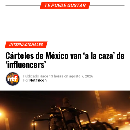
TE PUEDE GUSTAR
INTERNACIONALES
Cárteles de México van ‘a la caza’ de
‘influencers’
Publicado
Hace 13 horas
on
agosto 7, 2026
Por
Notifalcon