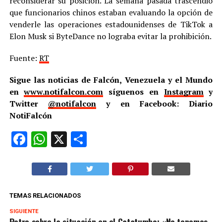
reconsiderar su posición. La semana pasada trascendió
que funcionarios chinos estaban evaluando la opción de
venderle las operaciones estadounidenses de TikTok a
Elon Musk si ByteDance no lograba evitar la prohibición.
Fuente:
RT
Sigue las noticias de Falcón, Venezuela y el Mundo
en
www.notifalcon.com
síguenos en
Instagram
y
Twitter
@notifalcon
y en Facebook: Diario
NotiFalcón
Facebook
WhatsApp
X
Compartir
TEMAS RELACIONADOS
SIGUIENTE
Petro sobre la situación en el Catatumbo: «No tenemos