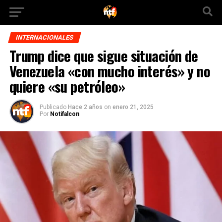
INTERNACIONALES
Trump dice que sigue situación de
Venezuela «con mucho interés» y no
quiere «su petróleo»
Publicado
Hace 2 años
on
enero 21, 2025
Por
Notifalcon