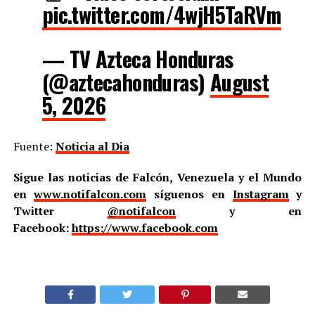
pic.twitter.com/4wjH5TaRVm
— TV Azteca Honduras
(@aztecahonduras)
August
5, 2026
Fuente:
Noticia al Dia
Sigue las noticias de Falcón, Venezuela y el Mundo
en
www.notifalcon.com
síguenos en
Instagram
y
Twitter
@notifalcon
y en
Facebook:
https://www.facebook.com