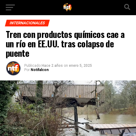
INTERNACIONALES
Tren con productos químicos cae a
un río en EE.UU. tras colapso de
puente
Publicado
Hace 2 años
on
enero 5, 2025
Por
Notifalcon