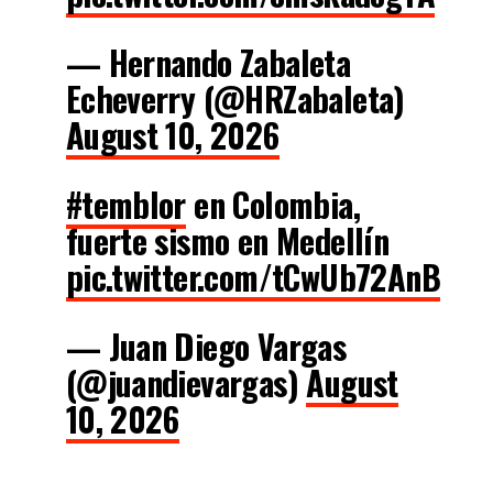
— Hernando Zabaleta
Echeverry (@HRZabaleta)
August 10, 2026
#temblor
en Colombia,
fuerte sismo en Medellín
pic.twitter.com/tCwUb72AnB
— Juan Diego Vargas
(@juandievargas)
August
10, 2026