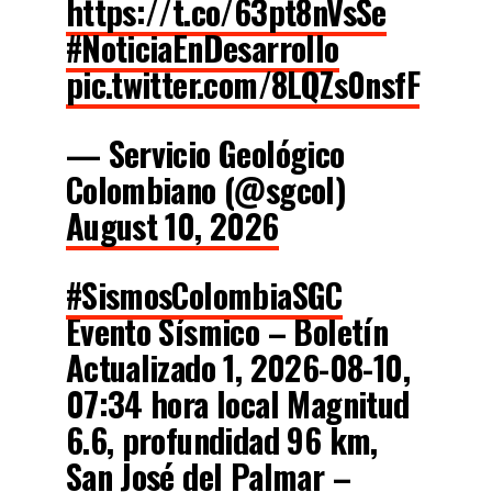
https://t.co/63pt8nVsSe
#NoticiaEnDesarrollo
pic.twitter.com/8LQZs0nsfF
— Servicio Geológico
Colombiano (@sgcol)
August 10, 2026
#SismosColombiaSGC
Evento Sísmico – Boletín
Actualizado 1, 2026-08-10,
07:34 hora local Magnitud
6.6, profundidad 96 km,
San José del Palmar –