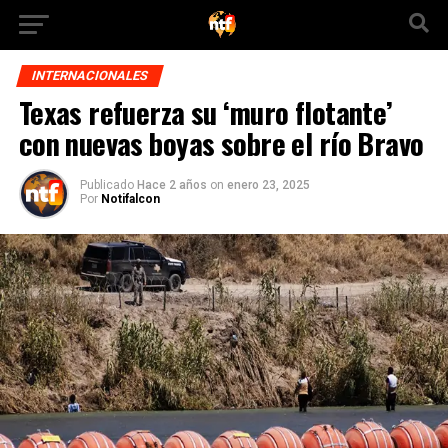
INTERNACIONALES
Texas refuerza su ‘muro flotante’
con nuevas boyas sobre el río Bravo
Publicado
Hace 2 años
on
enero 23, 2025
Por
Notifalcon