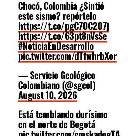
Chocó, Colombia ¿Sintió
este sismo? repórtelo
https://t.co/pgC7OC2O7j
https://t.co/63pt8nVsSe
#NoticiaEnDesarrollo
pic.twitter.com/dTfwhrbXor
— Servicio Geológico
Colombiano (@sgcol)
August 10, 2026
Está temblando durísimo
en el norte de Bogotá
pic.twitter.com/emskadogTA