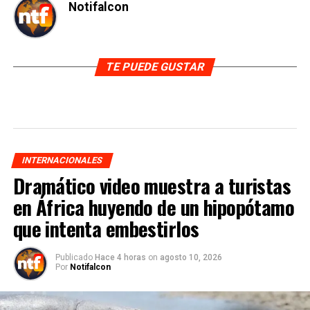
Notifalcon
TE PUEDE GUSTAR
INTERNACIONALES
Dramático video muestra a turistas
en África huyendo de un hipopótamo
que intenta embestirlos
Publicado
Hace 4 horas
on
agosto 10, 2026
Por
Notifalcon