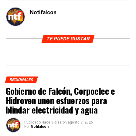
Notifalcon
TE PUEDE GUSTAR
REGIONALES
Gobierno de Falcón, Corpoelec e
Hidroven unen esfuerzos para
blindar electricidad y agua
Publicado
Hace 3 días
on
agosto 7, 2026
Por
Notifalcon