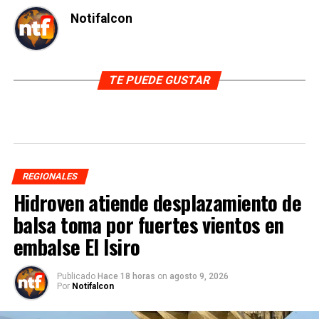
Notifalcon
TE PUEDE GUSTAR
REGIONALES
Hidroven atiende desplazamiento de
balsa toma por fuertes vientos en
embalse El Isiro
Publicado
Hace 18 horas
on
agosto 9, 2026
Por
Notifalcon