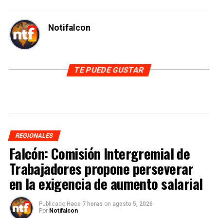
Notifalcon
TE PUEDE GUSTAR
REGIONALES
Falcón: Comisión Intergremial de
Trabajadores propone perseverar
en la exigencia de aumento salarial
Publicado
Hace 7 horas
on
agosto 5, 2026
Por
Notifalcon