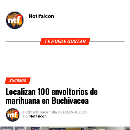
Notifalcon
TE PUEDE GUSTAR
SUCESOS
Localizan 100 envoltorios de
marihuana en Buchivacoa
Publicado
Hace 1 día
on
agosto 8, 2026
Por
Notifalcon