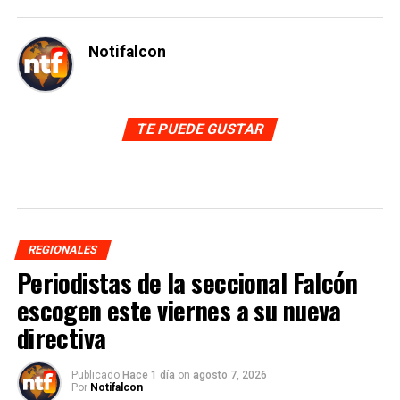
Notifalcon
TE PUEDE GUSTAR
REGIONALES
Periodistas de la seccional Falcón
escogen este viernes a su nueva
directiva
Publicado
Hace 1 día
on
agosto 7, 2026
Por
Notifalcon