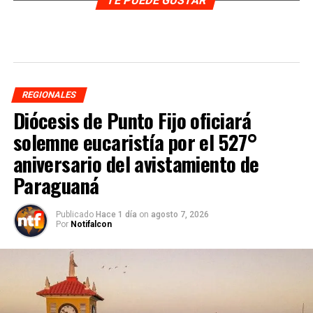
TE PUEDE GUSTAR
REGIONALES
Diócesis de Punto Fijo oficiará
solemne eucaristía por el 527°
aniversario del avistamiento de
Paraguaná
Publicado
Hace 1 día
on
agosto 7, 2026
Por
Notifalcon