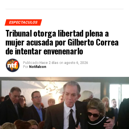
ESPECTACULOS
Tribunal otorga libertad plena a
mujer acusada por Gilberto Correa
de intentar envenenarlo
Publicado
Hace 2 días
on
agosto 6, 2026
Por
Notifalcon