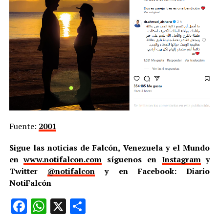
Fuente:
2001
Sigue las noticias de Falcón, Venezuela y el Mundo
en
www.notifalcon.com
síguenos en
Instagram
y
Twitter
@notifalcon
y en Facebook: Diario
NotiFalcón
Facebook
WhatsApp
X
Compartir