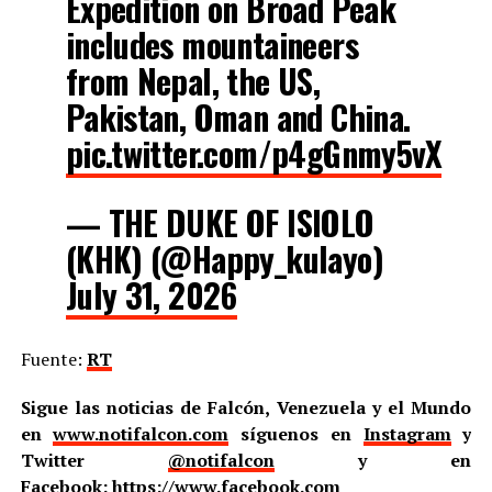
Expedition on Broad Peak
includes mountaineers
from Nepal, the US,
Pakistan, Oman and China.
pic.twitter.com/p4gGnmy5vX
— THE DUKE OF ISIOLO
(KHK) (@Happy_kulayo)
July 31, 2026
Fuente:
RT
Sigue las noticias de Falcón, Venezuela y el Mundo
en
www.notifalcon.com
síguenos en
Instagram
y
Twitter
@notifalcon
y en
Facebook:
https://www.facebook.com