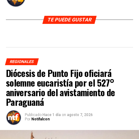
TE PUEDE GUSTAR
REGIONALES
Diócesis de Punto Fijo oficiará
solemne eucaristía por el 527°
aniversario del avistamiento de
Paraguaná
Publicado
Hace 1 día
on
agosto 7, 2026
Por
Notifalcon