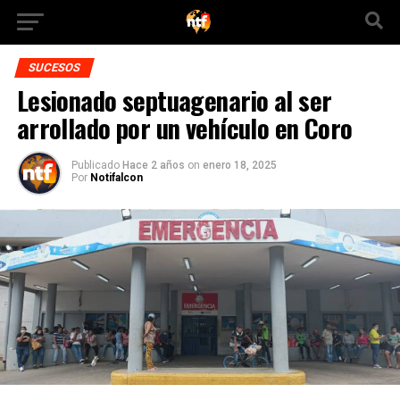
SUCESOS
Lesionado septuagenario al ser
arrollado por un vehículo en Coro
Publicado
Hace 2 años
on
enero 18, 2025
Por
Notifalcon