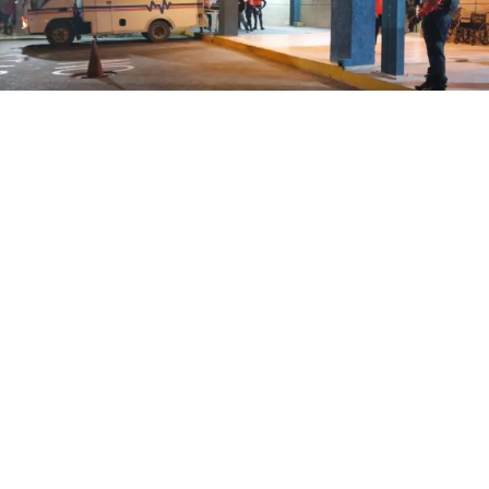
Punto Fijo, estado Falcón.- Una dama resultó lesionada
este 7 de agosto cuando se desplazaba en una
motocicleta como acompañante y ésta impactó contra
la parte trasera de un vehículo que al parecer hizo una
maniobra indebida.
Fue llevada al hospital Doctor Rafael Calles Sierra de
Punto Fijo donde quedó identificada como Crismar del
Valle Petit Mavo de 32 años, de oficios del hogar,