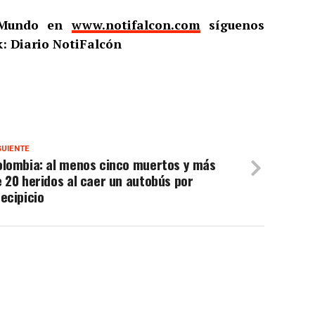
l Mundo en
www.notifalcon.com
síguenos
: Diario NotiFalcón
GUIENTE
olombia: al menos cinco muertos y más
 20 heridos al caer un autobús por
ecipicio