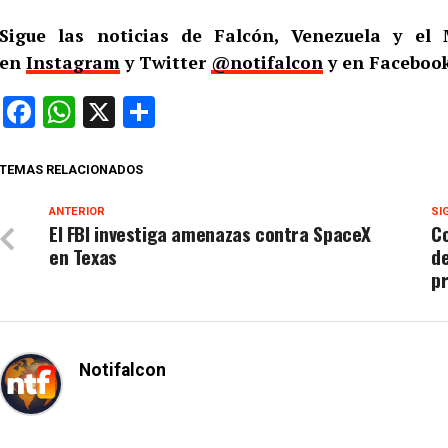
Sigue las noticias de Falcón, Venezuela y e
en
Instagram
y Twitter
@notifalcon
y en Facebook
Facebook
WhatsApp
X
Compartir
TEMAS RELACIONADOS
ANTERIOR
SI
El FBI investiga amenazas contra SpaceX
C
en Texas
de
pr
Notifalcon