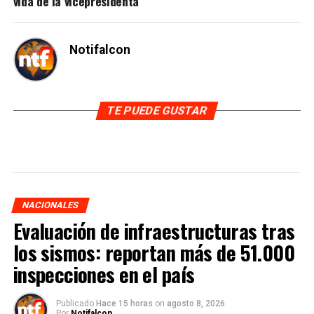
vida de la vicepresidenta
Notifalcon
TE PUEDE GUSTAR
NACIONALES
Evaluación de infraestructuras tras
los sismos: reportan más de 51.000
inspecciones en el país
Publicado
Hace 15 horas
on
agosto 8, 2026
Por
Notifalcon