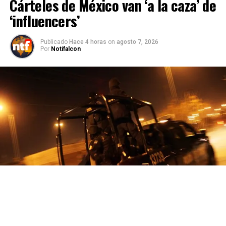
Cárteles de México van ‘a la caza’ de
‘influencers’
Publicado
Hace 4 horas
on
agosto 7, 2026
Por
Notifalcon