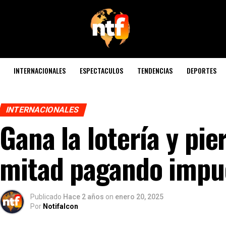
INTERNACIONALES
ESPECTACULOS
TENDENCIAS
DEPORTES
INTERNACIONALES
Gana la lotería y pie
mitad pagando impu
Publicado
Hace 2 años
on
enero 20, 2025
Por
Notifalcon