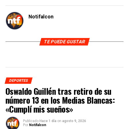
Notifalcon
TE PUEDE GUSTAR
DEPORTES
Oswaldo Guillén tras retiro de su
número 13 en los Medias Blancas:
«Cumplí mis sueños»
Publicado
Hace 1 día
on
agosto 9, 2026
Por
Notifalcon