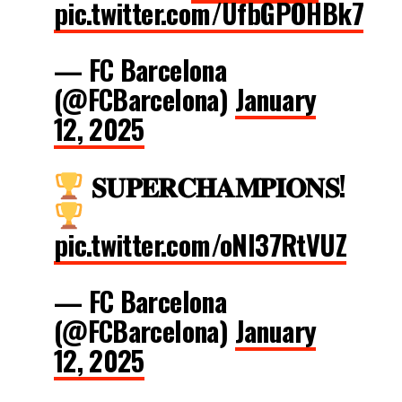
pic.twitter.com/UfbGPOHBk7
— FC Barcelona
(@FCBarcelona)
January
12, 2025
𝐒𝐔𝐏𝐄𝐑𝐂𝐇𝐀𝐌𝐏𝐈𝐎𝐍𝐒!
pic.twitter.com/oNI37RtVUZ
— FC Barcelona
(@FCBarcelona)
January
12, 2025