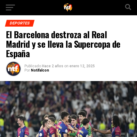
DEPORTES
El Barcelona destroza al Real
Madrid y se lleva la Supercopa de
España
Publicado
Hace 2 años
on
enero 12, 2025
Por
Notifalcon