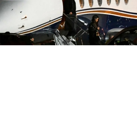
Lionel Messi despidió anoche a Jorge Messi en el
Cementerio El Prado, quien falleció en la madrugada del
sábado en la Clínica Centro tras haber padecido una
larga enfermedad.
Tras haber aterrizado a las 20,40 en el aeropuerto
Malvinas Argentinas, el capitán del Seleccionado, junto
a Antonela Roccuzzo y sus hijos fueron trasladados en
una caravana, escoltada por la policía, hasta la