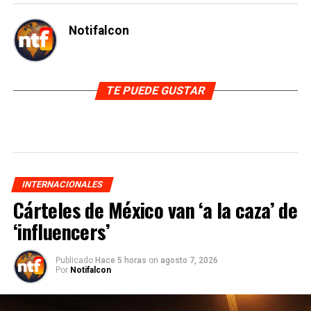
Notifalcon
TE PUEDE GUSTAR
INTERNACIONALES
Cárteles de México van ‘a la caza’ de
‘influencers’
Publicado
Hace 5 horas
on
agosto 7, 2026
Por
Notifalcon