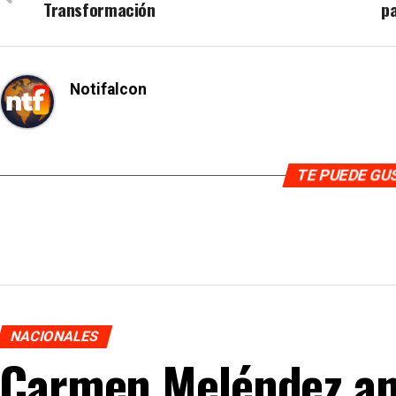
Transformación
p
Notifalcon
TE PUEDE G
NACIONALES
Carmen Meléndez an