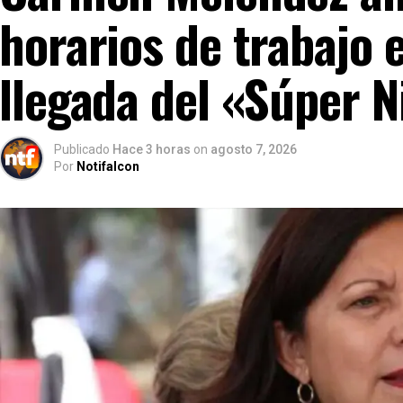
horarios de trabajo 
llegada del «Súper N
Publicado
Hace 3 horas
on
agosto 7, 2026
Por
Notifalcon