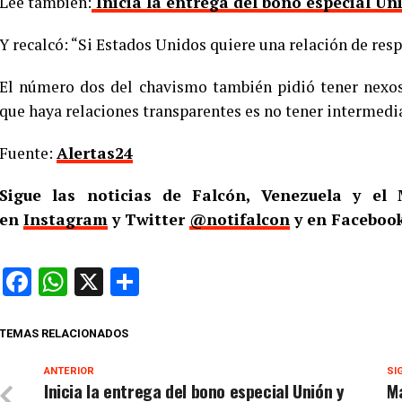
Lee también:
Inicia la entrega del bono especial U
Y recalcó: “Si Estados Unidos quiere una relación de res
El número dos del chavismo también pidió tener nexos
que haya relaciones transparentes es no tener intermediar
Fuente:
Alertas24
Sigue las noticias de Falcón, Venezuela y e
en
Instagram
y Twitter
@notifalcon
y en Facebook
Facebook
WhatsApp
X
Compartir
TEMAS RELACIONADOS
ANTERIOR
SI
Inicia la entrega del bono especial Unión y
M