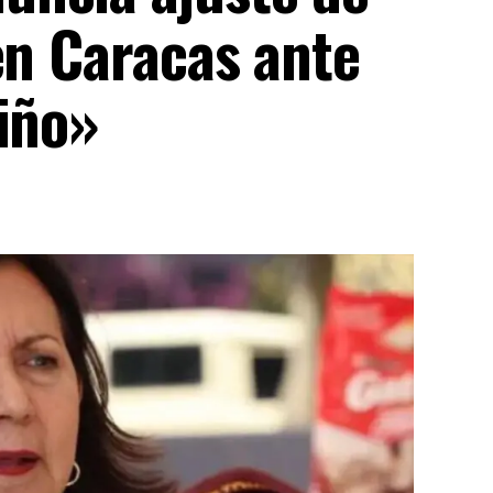
en Caracas ante
iño»