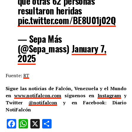
que otras 62 personas
resultaron heridas
pic.twitter.com/BE8U01j02Q
— Sepa Más
(@Sepa_mass)
January 7,
2025
Fuente:
RT
Sigue las noticias de Falcón, Venezuela y el Mundo
en
www.notifalcon.com
síguenos en
Instagram
y
Twitter
@notifalcon
y en Facebook: Diario
NotiFalcón
Facebook
WhatsApp
X
Compartir