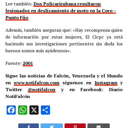
Lee también:
Dos Policarirubana resultaron
lesionados en deslizamiento de moto en la Coro –
Punto Fijo
Además, también aseguran que: «Hay recompensa quien
de información por estas mujeres, El Cicpc ya está
haciendo sus investigaciones pertinentes sin duda los
buenos somos más ayúdennos».
Fuente:
2001
Sigue las noticias de Falcón, Venezuela y el Mundo
en
www.notifalcon.com
síguenos en
Instagram
y
Twitter
@notifalcon
y en Facebook: Diario
NotiFalcón
Facebook
WhatsApp
X
Compartir