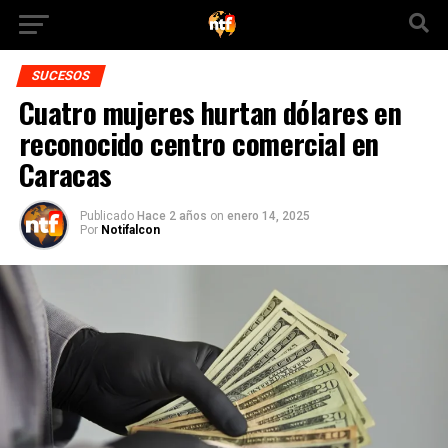
SUCESOS
Cuatro mujeres hurtan dólares en
reconocido centro comercial en
Caracas
Publicado
Hace 2 años
on
enero 14, 2025
Por
Notifalcon