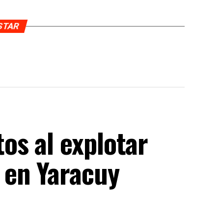
USTAR
s al explotar
 en Yaracuy