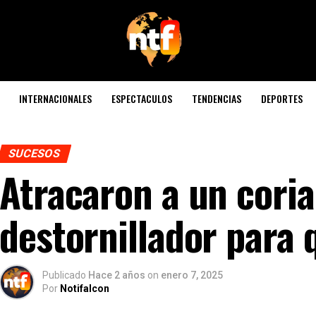
INTERNACIONALES
ESPECTACULOS
TENDENCIAS
DEPORTES
SUCESOS
Atracaron a un cori
destornillador para 
Publicado
Hace 2 años
on
enero 7, 2025
Por
Notifalcon