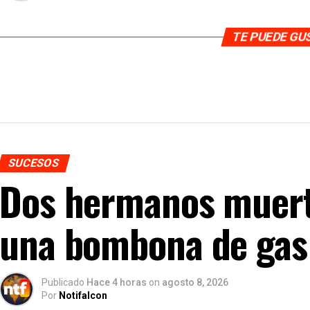
TE PUEDE G
SUCESOS
Dos hermanos muerto
una bombona de gas
Publicado
Hace 4 horas
on
agosto 8, 2026
Por
Notifalcon