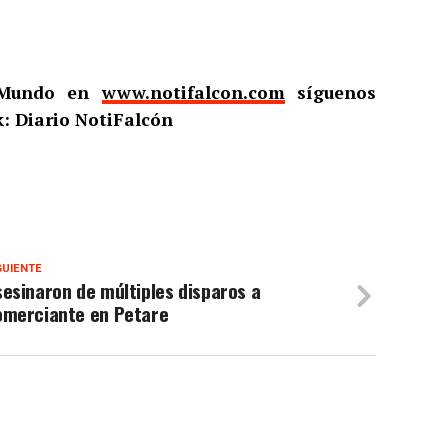
l Mundo en
www.notifalcon.com
síguenos
: Diario NotiFalcón
GUIENTE
esinaron de múltiples disparos a
omerciante en Petare