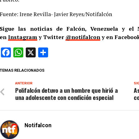
Fuente: Irene Revilla- Javier Reyes/Notifalcón
Sigue las noticias de Falcón, Venezuela y e
en
Instagram
y Twitter
@notifalcon
y en Facebook
Facebook
WhatsApp
X
Compartir
TEMAS RELACIONADOS
ANTERIOR
SI
Polifalcón detuvo a un hombre que hirió a
As
una adolescente con condición especial
c
Notifalcon