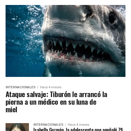
INTERNACIONALES
Hace 4 meses
Ataque salvaje: Tiburón le arrancó la
pierna a un médico en su luna de
miel
INTERNACIONALES
Hace 4 meses
Isabella Guzmán, la adolescente que apuñaló 79